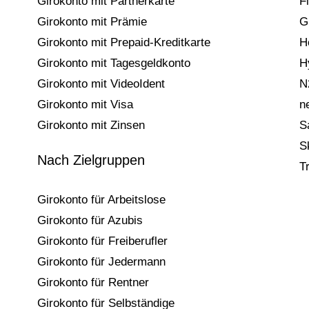
Girokonto mit Partnerkarte
F
Girokonto mit Prämie
G
Girokonto mit Prepaid-Kreditkarte
H
Girokonto mit Tagesgeldkonto
H
Girokonto mit VideoIdent
N
Girokonto mit Visa
n
Girokonto mit Zinsen
S
S
Nach Zielgruppen
T
Girokonto für Arbeitslose
Girokonto für Azubis
Girokonto für Freiberufler
Girokonto für Jedermann
Girokonto für Rentner
Girokonto für Selbständige